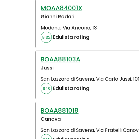
MOAA84001X
Gianni Rodari
Modena
,
Via Ancona, 13
Edulista rating
9.32
BOAA88103A
Jussi
San Lazzaro di Savena
,
Via Carlo Jussi, 10
Edulista rating
9.18
BOAA881018
Canova
San Lazzaro di Savena
,
Via Fratelli Canov