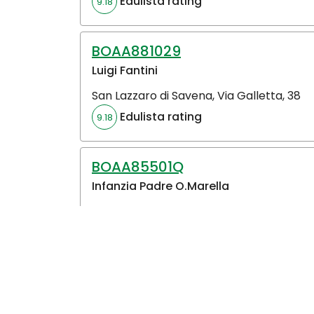
Edulista rating
9.18
BOAA881029
Luigi Fantini
San Lazzaro di Savena
,
Via Galletta, 38
Edulista rating
9.18
BOAA85501Q
Infanzia Padre O.Marella
Bologna
,
Via Populonia, 7
Edulista rating
9.05
BOAA882036
Idice