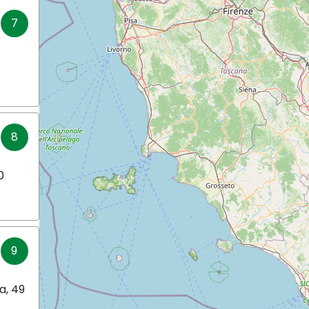
7
8
0
9
a, 49