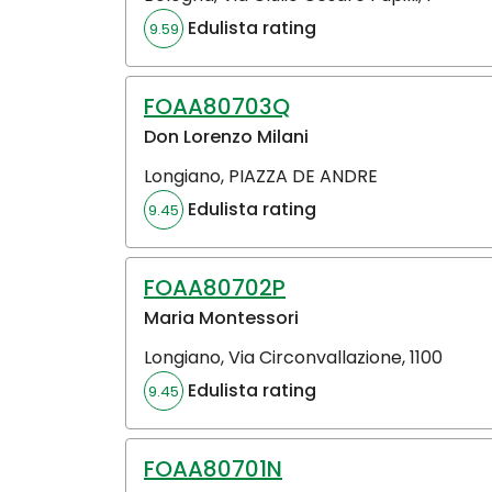
Edulista rating
9.59
FOAA80703Q
Don Lorenzo Milani
Longiano
,
PIAZZA DE ANDRE
Edulista rating
9.45
FOAA80702P
Maria Montessori
Longiano
,
Via Circonvallazione, 1100
Edulista rating
9.45
FOAA80701N