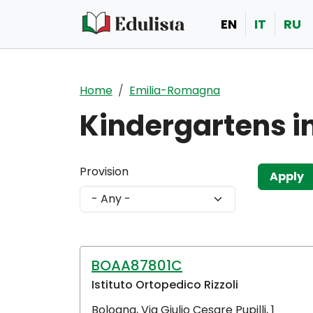
Skip to main content
EN
IT
RU
Home
Emilia-Romagna
Kindergartens 
Provision
BOAA87801C
Istituto Ortopedico Rizzoli
Bologna
,
Via Giulio Cesare Pupilli, 1