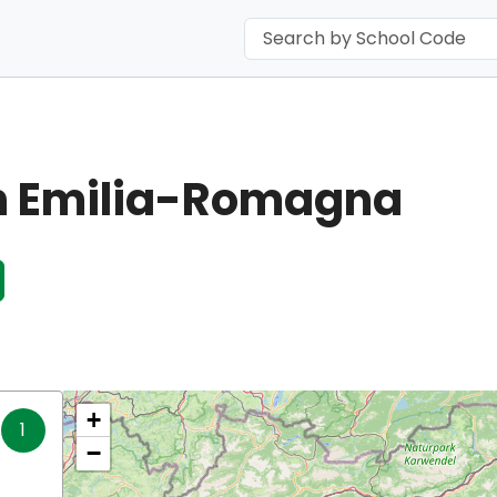
in Emilia-Romagna
+
1
−