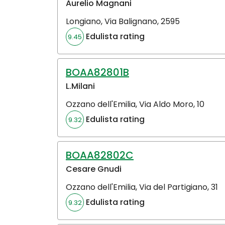
Aurelio Magnani
Longiano
,
Via Balignano, 2595
Edulista rating
9.45
BOAA82801B
L.Milani
Ozzano dell'Emilia
,
Via Aldo Moro, 10
Edulista rating
9.32
BOAA82802C
Cesare Gnudi
Ozzano dell'Emilia
,
Via del Partigiano, 31
Edulista rating
9.32