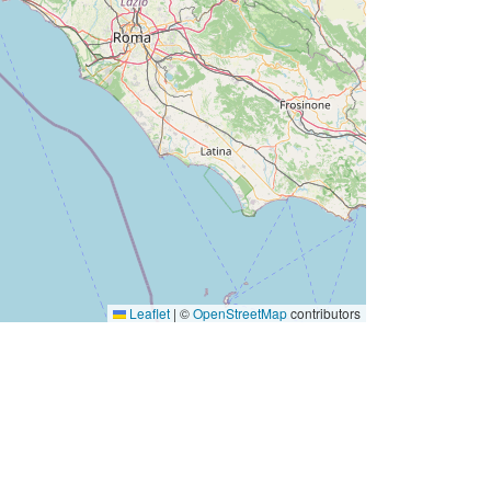
Leaflet
|
©
OpenStreetMap
contributors